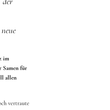
, der
 neue
z im
er Samen für
l allen
och vertraute