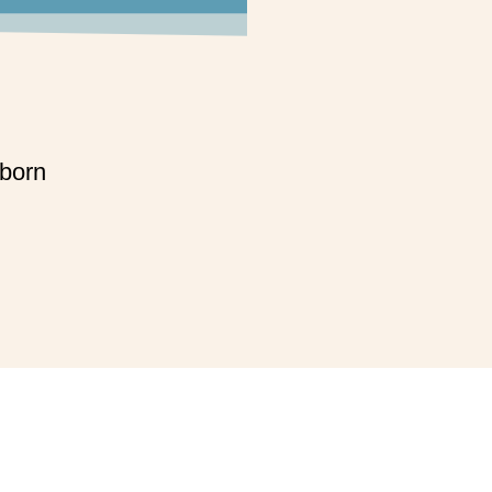
born
ilke - Alle Rechte
Impressum
Da