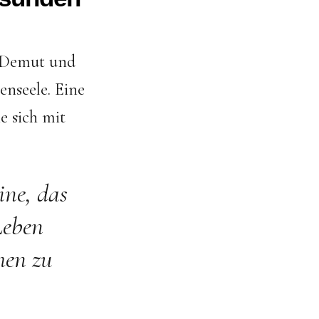
, Demut und
nseele. Eine
e sich mit
ine, das
Leben
hen zu