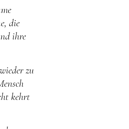
ume
e, die
nd ihre
 wieder zu
 Mensch
ht kehrt