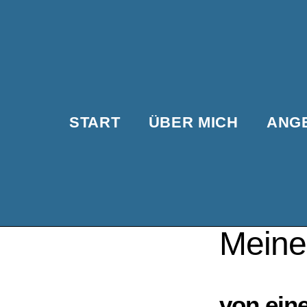
START
ÜBER MICH
ANG
Meine
von ein